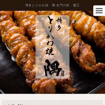
博多とりかわ焼 隅 名門の粋 魔王